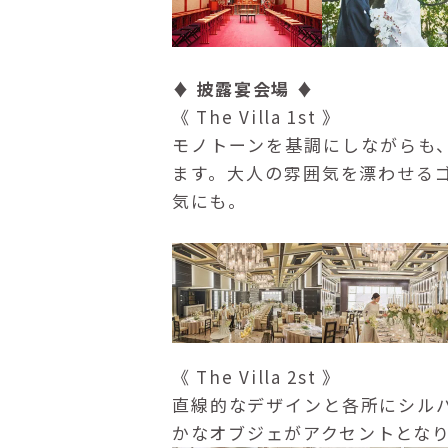
♦ 披露宴会場 ♦
《 The Villa 1st 》
モノトーンを基調にしながらも
ます。大人の雰囲気を漂わせる
気にも。
《 The Villa 2st 》
直線的なデザインと各所にシル
かなオブジェがアクセントとな