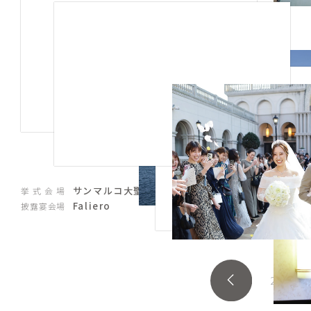
サンマルコ大聖堂
挙式会場
Faliero
披露宴会場
2
/
2