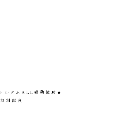
トルダムALL感動体験★
×無料試食