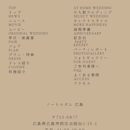
TOP
AT HOME WEDDING
トップ
少人数ウエディング
NEWS
SELECT WEDDING
ニュース
セレクトスタイル
MOVIE
MORE HAPPINESS
ムービー
結婚準備
ORIGINAL WEDDING
ANNIVERSARY
挙式・披露宴
記念日
FAIR
PARTY
REPORT
フェア
パーティレポート
PLAN
PHOTOGALLERY
プラン・特典
フォトギャラリー
DRESS
FOR GUEST
ドレス紹介
ご参列者様へ
CUISINE
FAQ
料理紹介
よくある質問
ACCESS
アクセス
ノートルダム 広島
〒733-0877
広島県広島市西区古田台2-15-1
平日: 11:00-19:00