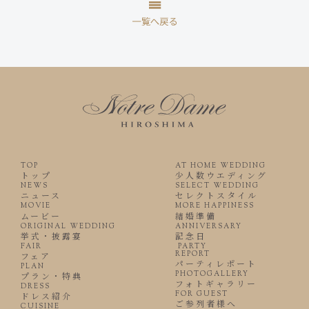
TOP
AT HOME WEDDING
トップ
少人数ウエディング
NEWS
SELECT WEDDING
ニュース
セレクトスタイル
MOVIE
MORE HAPPINESS
ムービー
結婚準備
ORIGINAL WEDDING
ANNIVERSARY
挙式・披露宴
記念日
FAIR
PARTY
REPORT
フェア
パーティレポート
PLAN
PHOTOGALLERY
プラン・特典
フォトギャラリー
DRESS
FOR GUEST
ドレス紹介
ご参列者様へ
CUISINE