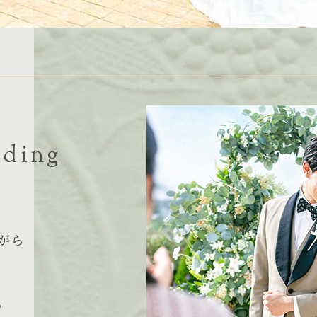
ding
がら
。