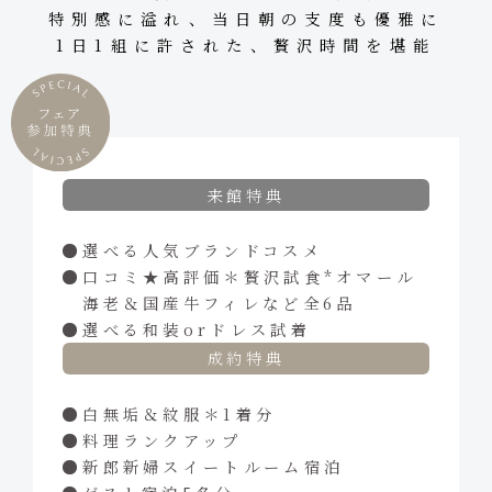
特別感に溢れ、当日朝の支度も優雅に
1日1組に許された、贅沢時間を堪能
来館特典
選べる人気ブランドコスメ
口コミ★高評価＊贅沢試食*オマール
海老＆国産牛フィレなど全6品
選べる和装orドレス試着
成約特典
白無垢＆紋服＊1着分
料理ランクアップ
新郎新婦スイートルーム宿泊