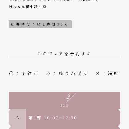
日程＆見積相談も◎
所要時間：約2時間30分
このフェアを予約する
○：予約可 △：残りわずか ×：満席
6
7
第1部
10:00~12:30
△