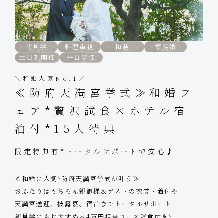
初見学
料理重視
和装
家族婚
土日祝開催
平日開催
＼和婚人気No.1／
≪防府天満宮挙式≫和婚フ
ェア*贅沢試食×ホテル宿
泊付*15大特典
限定特典有*トータルサポートで安心♪
≪和婚に人気*防府天満宮挙式が叶う≫
おふたりはもちろん親御様＆ゲストの衣裳・着付や
天満宮送迎、披露宴、宿泊までトータルサポート！
初見学にもおすすめ＊4万円相当コース試食付き*