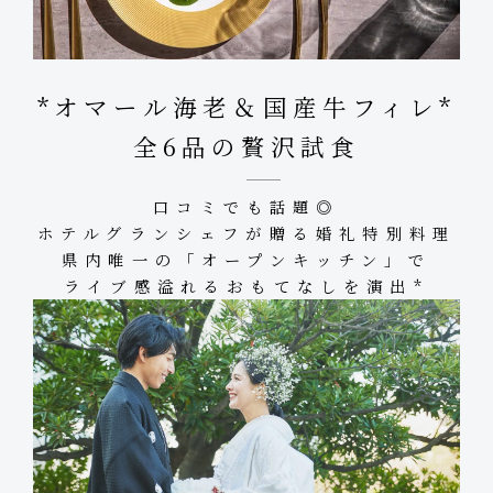
*オマール海老＆国産牛フィレ*
全6品の贅沢試食
口コミでも話題◎
ホテルグランシェフが贈る婚礼特別料理
県内唯一の「オープンキッチン」で
ライブ感溢れるおもてなしを演出*